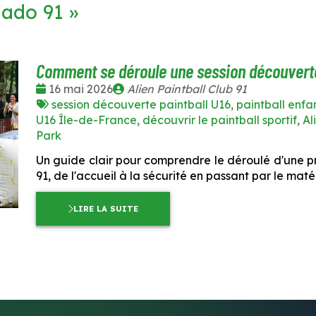
 ado 91
»
Comment se déroule une session découverte
Date
Publié
16 mai 2026
Alien Paintball Club 91
:
Tags
par
session découverte paintball U16
,
paintball enfa
:
U16 Île-de-France
,
découvrir le paintball sportif
,
Al
Park
Un guide clair pour comprendre le déroulé d'une p
91, de l'accueil à la sécurité en passant par le matér
LIRE LA SUITE