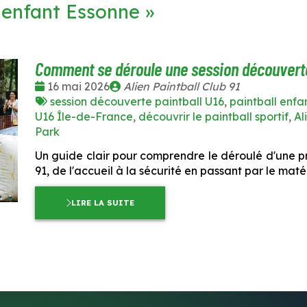
 enfant Essonne
»
Comment se déroule une session découverte
Date
Publié
16 mai 2026
Alien Paintball Club 91
:
Tags
par
session découverte paintball U16
,
paintball enfa
:
U16 Île-de-France
,
découvrir le paintball sportif
,
Al
Park
Un guide clair pour comprendre le déroulé d'une p
91, de l'accueil à la sécurité en passant par le matér
LIRE LA SUITE