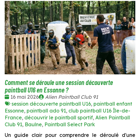
Comment se déroule une session découverte
paintball U16 en Essonne ?
Date
Publié
16 mai 2026
Alien Paintball Club 91
:
Tags
par
session découverte paintball U16
,
paintball enfant
:
Essonne
,
paintball ado 91
,
club paintball U16 Île-de-
France
,
découvrir le paintball sportif
,
Alien Paintball
Club 91
,
Baulne
,
Paintball Select Park
Un guide clair pour comprendre le déroulé d'une