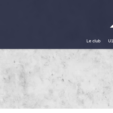
Le club
U1