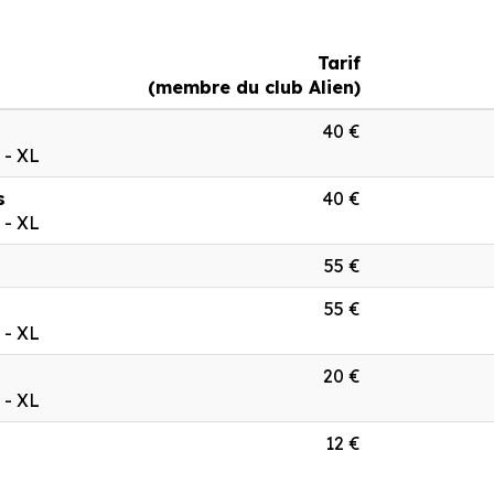
Tarif
(membre du club Alien)
40 €
L - XL
s
40 €
L - XL
55 €
55 €
L - XL
20 €
L - XL
12 €